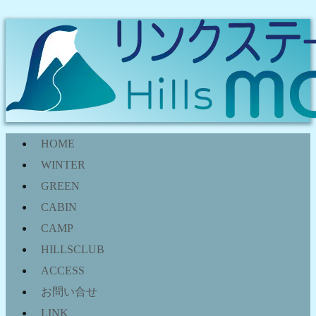
HOME
WINTER
GREEN
CABIN
CAMP
HILLSCLUB
ACCESS
お問い合せ
LINK